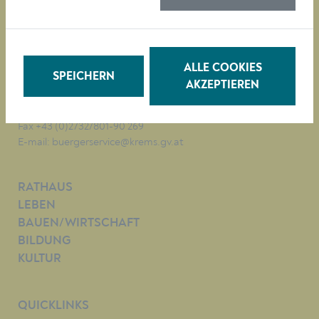
Magistrat der Stadt Krems
Obere Landstraße 4
A-3500 Krems
ALLE COOKIES
SPEICHERN
AKZEPTIEREN
Tel. +43 (0)2732/801-0
Fax +43 (0)2732/801-90 269
E-mail:
buergerservice@krems.gv.at
RATHAUS
LEBEN
BAUEN/WIRTSCHAFT
BILDUNG
KULTUR
QUICKLINKS