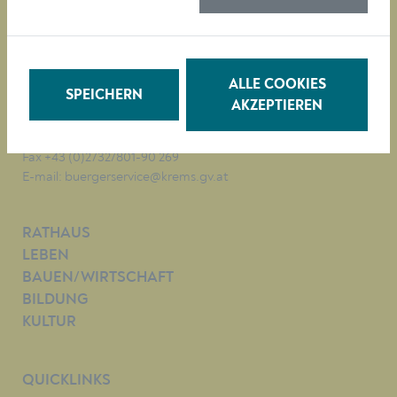
Magistrat der Stadt Krems
Obere Landstraße 4
A-3500 Krems
ALLE COOKIES
SPEICHERN
AKZEPTIEREN
Tel. +43 (0)2732/801-0
Fax +43 (0)2732/801-90 269
E-mail:
buergerservice@krems.gv.at
RATHAUS
LEBEN
BAUEN/WIRTSCHAFT
BILDUNG
KULTUR
QUICKLINKS