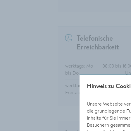
Telefonische
Erreichbarkeit
werktags: Mo
08:00 bis 16:0
bis Do
Uh
werktags:
08:00 bis 12:0
Hinweis zu Cooki
Freitag
Uh
Unsere Webseite verw
die grundlegende Fun
Inhalte für Sie imme
Besuchern gesammelt