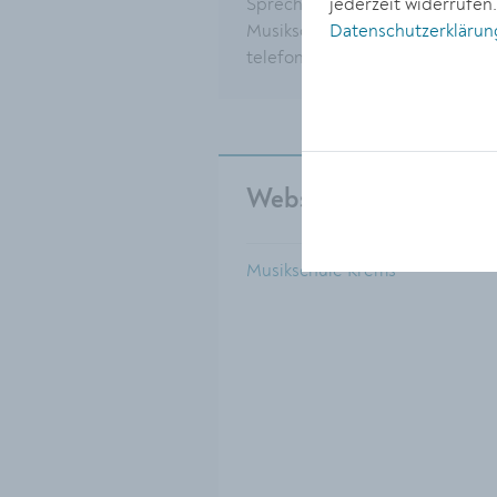
jederzeit widerrufen
Sprechstunden der
Datenschutzerklärun
Musikschulleitung nach
telefonischer Vereinbarung.
Website
Musikschule Krems