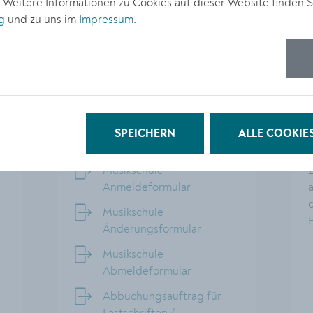
. Weitere Informationen zu Cookies auf dieser Website finden S
g
und zu uns im
Impressum
.
Formulare
SPEICHERN
ALLE COOKIE
Musikschule
Anmeldeformular
a
Musikschule
Änderungsformular
Musikschule
Abmeldeformular
Abbuchungsauftrag für
Lastschriften /