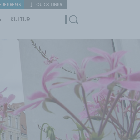
AUF KREMS
QUICK‑LINKS
G
KULTUR