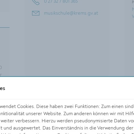
0 27 32 / 801 365
M
musikschule@krems.gv.at
0
r
0
es
r
endet Cookies. Diese haben zwei Funktionen: Zum einen sind s
ktionalität unserer Website. Zum anderen können wir mit Hilf
r weiter verbessern. Hierzu werden pseudonymisierte Daten v
 und ausgewertet. Das Einverständnis in die Verwendung der