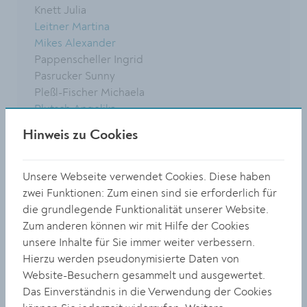
Knett Julia
Leitner Martina
Mikes Alexander
Pappenscheller Ingrid
Pasrucker Sunny
Pleßl-Fischer Michaela
Plutsch Angelika
Pretzler Marion
Hinweis zu Cookies
Reigl Doris
Sakovice Rafija
Seif Elisabeth
Unsere Webseite verwendet Cookies. Diese haben
Sejfuli Zufer
zwei Funktionen: Zum einen sind sie erforderlich für
Sinek Ingrid
die grundlegende Funktionalität unserer Website.
Teufel Petra
Zum anderen können wir mit Hilfe der Cookies
Trle Sanle
unsere Inhalte für Sie immer weiter verbessern.
Unger Manfred
Hierzu werden pseudonymisierte Daten von
Vukovic Jelena
Website-Besuchern gesammelt und ausgewertet.
Westermayer Sabine
Das Einverständnis in die Verwendung der Cookies
Zmerli Hamida