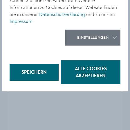
können Sie jederzeit widerrufen. Weitere
Informationen zu Cookies auf dieser Website finden
Sie in unserer
Datenschutzerklärung
und zu uns im
Impressum
.
Anfahrt
EINSTELLUNGEN
Zum Anzeigen der Karte aktivieren Sie bitte die
optionalen Cookies unter
Privatsphäre
Einstellungen
.
ALLE COOKIES
SPEICHERN
AKZEPTIEREN