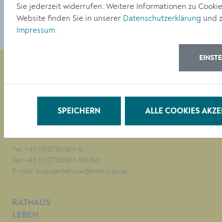
Sie jederzeit widerrufen. Weitere Informationen zu Cookie
Website finden Sie in unserer
Datenschutzerklärung
und z
Impressum
.
EINST
Magistrat der Stadt Krems
Obere Landstraße 4
SPEICHERN
ALLE COOKIES AKZE
A-3500 Krems
Tel. +43 (0)2732/801-0
Fax +43 (0)2732/801-90 269
E-mail:
buergerservice@krems.gv.at
RATHAUS
LEBEN