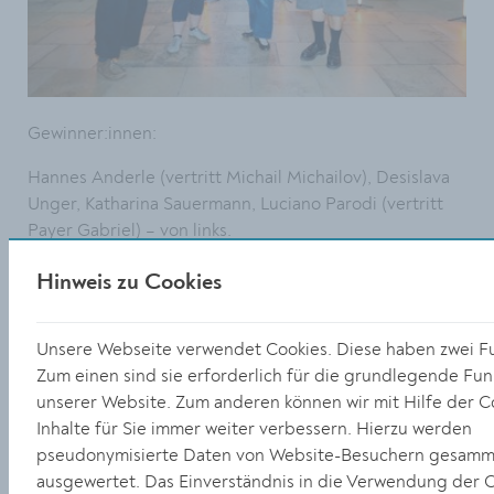
Gewinner:innen:
Hannes Anderle (vertritt Michail Michailov), Desislava
Unger, Katharina Sauermann, Luciano Parodi (vertritt
Payer Gabriel) – von links.
Hinweis zu Cookies
Größe:
7720 x 5149 Px
Unsere Webseite verwendet Cookies. Diese haben zwei F
40.92 MB
Zum einen sind sie erforderlich für die grundlegende Funk
unserer Website. Zum anderen können wir mit Hilfe der C
© Pamela Schmatz
Inhalte für Sie immer weiter verbessern. Hierzu werden
pseudonymisierte Daten von Website-Besuchern gesamm
DOWNLOAD
ausgewertet. Das Einverständnis in die Verwendung der 