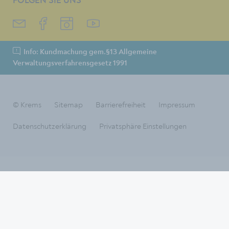
FOLGEN SIE UNS
Info: Kundmachung gem.§13 Allgemeine
Verwaltungsverfahrensgesetz 1991
© Krems
Sitemap
Barrierefreiheit
Impressum
Datenschutzerklärung
Privatsphäre Einstellungen