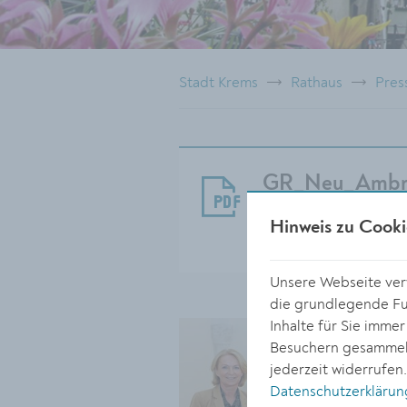
Stadt Krems
Rathaus
Pres
GR_Neu_Ambro
Größe:
Hinweis zu Cooki
166.28 KB
Unsere Webseite verw
die grundlegende Fun
Inhalte für Sie imme
Besuchern gesammelt
jederzeit widerrufen
Datenschutzerklärun