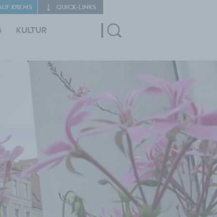
AUF KREMS
QUICK‑LINKS
G
KULTUR