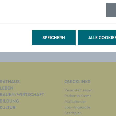
© Stadt Krems
DOWNLOAD
SPEICHERN
ALLE COOKIE
RATHAUS
QUICKLINKS
LEBEN
Veranstaltungen
BAUEN/WIRTSCHAFT
Parken in Krems
BILDUNG
Müllkalender
Job-Angebote
KULTUR
Stadtplan