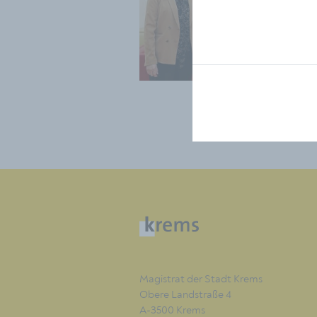
Magistrat der Stadt Krems
Obere Landstraße 4
A-3500 Krems