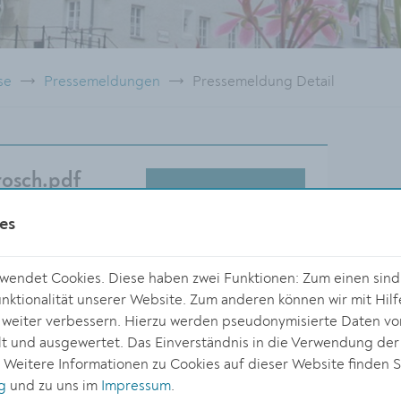
se
Pressemeldungen
Pressemeldung Detail
sch.pdf
DOWNLOAD
es
endet Cookies. Diese haben zwei Funktionen: Zum einen sind s
ktionalität unserer Website. Zum anderen können wir mit Hilf
r weiter verbessern. Hierzu werden pseudonymisierte Daten v
Größe:
 und ausgewertet. Das Einverständnis in die Verwendung der
2000 x 1436 Px
. Weitere Informationen zu Cookies auf dieser Website finden S
1.75 MB
g
und zu uns im
Impressum
.