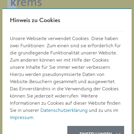
Magistrat der Stadt Krems
Hinweis zu Cookies
Obere Landstraße 4
A-3500 Krems
Unsere Webseite verwendet Cookies. Diese haben
zwei Funktionen: Zum einen sind sie erforderlich für
die grundlegende Funktionalität unserer Website.
Tel. +43 (0)2732/801-0
Zum anderen können wir mit Hilfe der Cookies
Fax +43 (0)2732/801-90 269
E-mail:
buergerservice@krems.gv.at
unsere Inhalte für Sie immer weiter verbessern.
Hierzu werden pseudonymisierte Daten von
Website-Besuchern gesammelt und ausgewertet.
RATHAUS
Das Einverständnis in die Verwendung der Cookies
LEBEN
können Sie jederzeit widerrufen. Weitere
BAUEN/WIRTSCHAFT
Informationen zu Cookies auf dieser Website finden
BILDUNG
Sie in unserer
Datenschutzerklärung
und zu uns im
KULTUR
Impressum
.