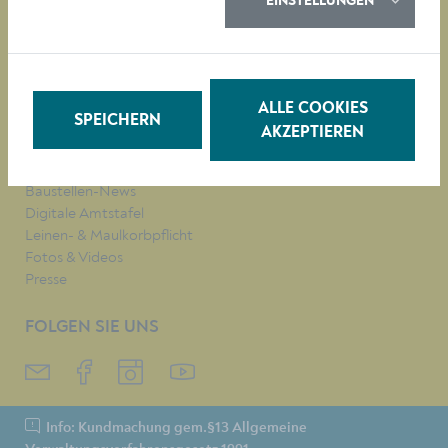
EINSTELLUNGEN
QUICKLINKS
Veranstaltungen
Parken in Krems
Müllkalender
Job-Angebote
ALLE COOKIES
SPEICHERN
Stadtplan
AKZEPTIEREN
Heurigenkalender
Neues Bad Mirador
Baustellen-News
Digitale Amtstafel
Leinen- & Maulkorbpflicht
Fotos & Videos
Presse
FOLGEN SIE UNS
Info: Kundmachung gem.§13 Allgemeine