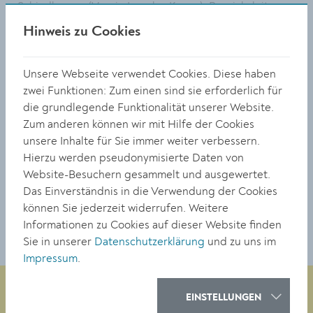
Schindlegger (Verein Impulse Krems), Bereichsleiter
für Bezirksverwaltung und Gemeindebehörde Hannes
Hinweis zu Cookies
Zimmermann (Magistrat Krems) sowie
Polizeibedienstete Julia Tüchler – von links.
Unsere Webseite verwendet Cookies. Diese haben
Größe:
zwei Funktionen: Zum einen sind sie erforderlich für
5716 x 3811 Px
die grundlegende Funktionalität unserer Website.
3.62 MB
Zum anderen können wir mit Hilfe der Cookies
unsere Inhalte für Sie immer weiter verbessern.
© Stadt Krems
Hierzu werden pseudonymisierte Daten von
Website-Besuchern gesammelt und ausgewertet.
DOWNLOAD
Das Einverständnis in die Verwendung der Cookies
können Sie jederzeit widerrufen. Weitere
Informationen zu Cookies auf dieser Website finden
Sie in unserer
Datenschutzerklärung
und zu uns im
Impressum
.
EINSTELLUNGEN