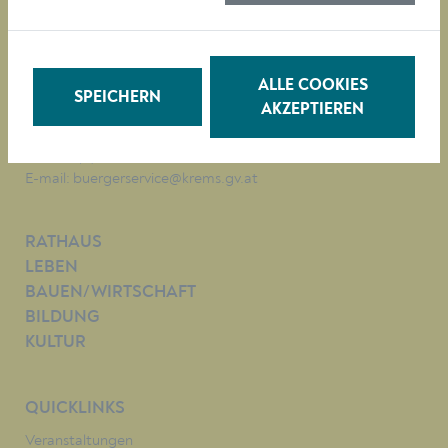
Magistrat der Stadt Krems
Obere Landstraße 4
A-3500 Krems
ALLE COOKIES
SPEICHERN
AKZEPTIEREN
Tel. +43 (0)2732/801-0
Fax +43 (0)2732/801-90 269
E-mail:
buergerservice@krems.gv.at
RATHAUS
LEBEN
BAUEN/WIRTSCHAFT
BILDUNG
KULTUR
QUICKLINKS
Veranstaltungen