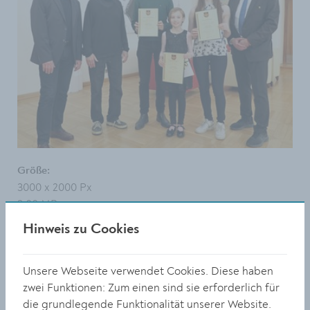
Größe:
3000 x 2000 Px
3.00 MB
Hinweis zu Cookies
© Stadt Krems
DOWNLOAD
Unsere Webseite verwendet Cookies. Diese haben
zwei Funktionen: Zum einen sind sie erforderlich für
die grundlegende Funktionalität unserer Website.