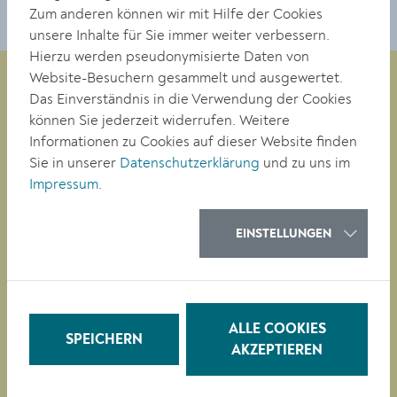
Zum anderen können wir mit Hilfe der Cookies
unsere Inhalte für Sie immer weiter verbessern.
Hierzu werden pseudonymisierte Daten von
Website-Besuchern gesammelt und ausgewertet.
Das Einverständnis in die Verwendung der Cookies
können Sie jederzeit widerrufen. Weitere
Magistrat der Stadt Krems
Informationen zu Cookies auf dieser Website finden
Obere Landstraße 4
Sie in unserer
Datenschutzerklärung
und zu uns im
A-3500 Krems
Impressum
.
Tel. +43 (0)2732/801-0
EINSTELLUNGEN
Fax +43 (0)2732/801-90 269
E-mail:
buergerservice@krems.gv.at
RATHAUS
ALLE COOKIES
SPEICHERN
LEBEN
AKZEPTIEREN
BAUEN/WIRTSCHAFT
BILDUNG