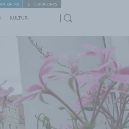
AUF KREMS
QUICK‑LINKS
G
KULTUR