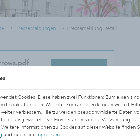
se
Pressemeldungen
Pressemeldung Detail
rrows.pdf
DOWNLOAD
es
endet Cookies. Diese haben zwei Funktionen: Zum einen sind s
ktionalität unserer Website. Zum anderen können wir mit Hilf
r weiter verbessern. Hierzu werden pseudonymisierte Daten v
Größe:
 und ausgewertet. Das Einverständnis in die Verwendung der
1449 x 991 Px
. Weitere Informationen zu Cookies auf dieser Website finden S
1.39 MB
g
und zu uns im
Impressum
.