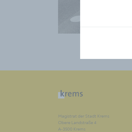
Magistrat der Stadt Krems
Obere Landstraße 4
A-3500 Krems