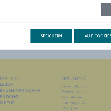
© Stadt Krems
DOWNLOAD
SPEICHERN
ALLE COOKIE
RATHAUS
QUICKLINKS
LEBEN
Veranstaltungen
BAUEN/WIRTSCHAFT
Parken in Krems
BILDUNG
Müllkalender
Job-Angebote
KULTUR
Stadtplan