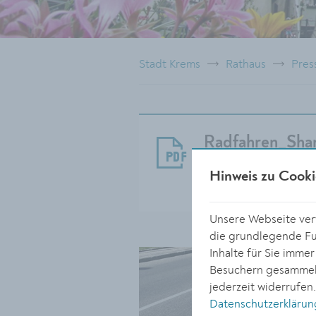
Stadt Krems
Rathaus
Pres
Radfahren_Sha
Größe:
Hinweis zu Cooki
253.99 KB
Unsere Webseite verw
die grundlegende Fun
Inhalte für Sie imme
Besuchern gesammelt
jederzeit widerrufen
Datenschutzerklärun