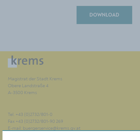
DOWNLOAD
Magistrat der Stadt Krems
Obere Landstraße 4
A-3500 Krems
Tel. +43 (0)2732/801-0
Fax +43 (0)2732/801-90 269
E-mail:
buergerservice@krems.gv.at