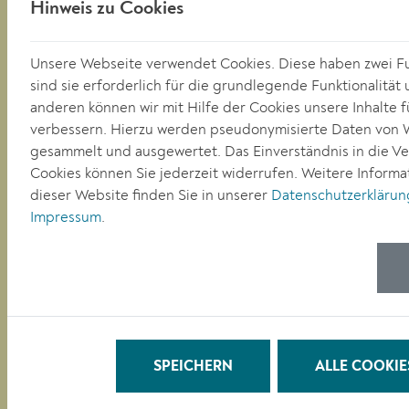
Hinweis zu Cookies
RATHAUS
LEBEN
Unsere Webseite verwendet Cookies. Diese haben zwei F
BAUEN/WIRTSCHAFT
sind sie erforderlich für die grundlegende Funktionalität
BILDUNG
anderen können wir mit Hilfe der Cookies unsere Inhalte f
KULTUR
verbessern. Hierzu werden pseudonymisierte Daten von
gesammelt und ausgewertet. Das Einverständnis in die 
Cookies können Sie jederzeit widerrufen. Weitere Informa
QUICKLINKS
dieser Website finden Sie in unserer
Datenschutzerklärun
Veranstaltungen
Impressum
.
Parken in Krems
Müllkalender
Job-Angebote
Stadtplan
Heurigenkalender
Neues Bad Mirador
Baustellen-News
Digitale Amtstafel
SPEICHERN
ALLE COOKIE
Leinen- & Maulkorbpflicht
Fotos & Videos