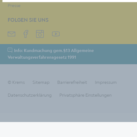
Presse
FOLGEN SIE UNS
Info: Kundmachung gem.§13 Allgemeine
Verwaltungsverfahrensgesetz 1991
© Krems
Sitemap
Barrierefreiheit
Impressum
Datenschutzerklärung
Privatsphäre Einstellungen