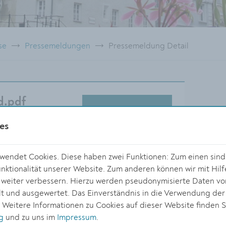
se
Pressemeldungen
Pressemeldung Detail
d.pdf
DOWNLOAD
es
endet Cookies. Diese haben zwei Funktionen: Zum einen sind s
ktionalität unserer Website. Zum anderen können wir mit Hilf
r weiter verbessern. Hierzu werden pseudonymisierte Daten v
Größe:
 und ausgewertet. Das Einverständnis in die Verwendung der
5916 x 4072 Px
. Weitere Informationen zu Cookies auf dieser Website finden S
2.23 MB
g
und zu uns im
Impressum
.