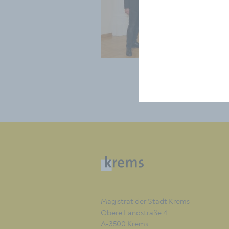
Magistrat der Stadt Krems
Obere Landstraße 4
A-3500 Krems