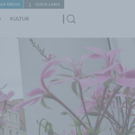
AUF KREMS
QUICK‑LINKS
G
KULTUR