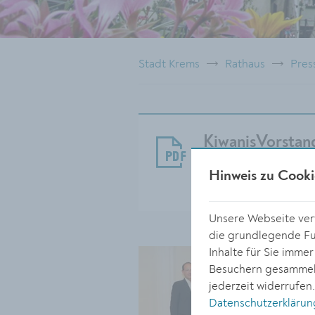
Stadt Krems
Rathaus
Pres
KiwanisVorstan
Größe:
Hinweis zu Cooki
167.81 KB
Unsere Webseite verw
die grundlegende Fun
Inhalte für Sie imme
Besuchern gesammelt
jederzeit widerrufen
Datenschutzerklärun