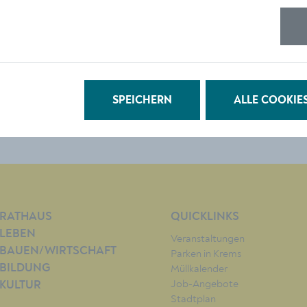
© Stadt Krems
DOWNLOAD
SPEICHERN
ALLE COOKIE
RATHAUS
QUICKLINKS
LEBEN
Veranstaltungen
BAUEN/WIRTSCHAFT
Parken in Krems
BILDUNG
Müllkalender
Job-Angebote
KULTUR
Stadtplan