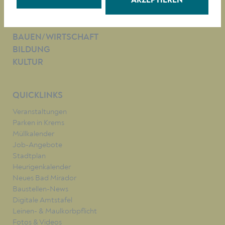
AKZEPTIEREN
RATHAUS
LEBEN
BAUEN/WIRTSCHAFT
BILDUNG
KULTUR
QUICKLINKS
Veranstaltungen
Parken in Krems
Müllkalender
Job-Angebote
Stadtplan
Heurigenkalender
Neues Bad Mirador
Baustellen-News
Digitale Amtstafel
Leinen- & Maulkorbpflicht
Fotos & Videos