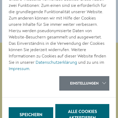
zwei Funktionen: Zum einen sind sie erforderlich für
die grundlegende Funktionalität unserer Website.
DOWNLOAD
Zum anderen können wir mit Hilfe der Cookies
unsere Inhalte für Sie immer weiter verbessern.
Hierzu werden pseudonymisierte Daten von
Website-Besuchern gesammelt und ausgewertet.
Das Einverständnis in die Verwendung der Cookies
können Sie jederzeit widerrufen. Weitere
Informationen zu Cookies auf dieser Website finden
Sie in unserer
Datenschutzerklärung
und zu uns im
Magistrat der Stadt Krems
Impressum
.
Obere Landstraße 4
A-3500 Krems
EINSTELLUNGEN
Tel. +43 (0)2732/801-0
Fax +43 (0)2732/801-90 269
E-mail:
buergerservice@krems.gv.at
ALLE COOKIES
SPEICHERN