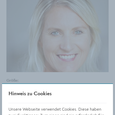
Größe:
853 x 1280 Px
662.04 KB
Hinweis zu Cookies
© (c) privat
Unsere Webseite verwendet Cookies. Diese haben