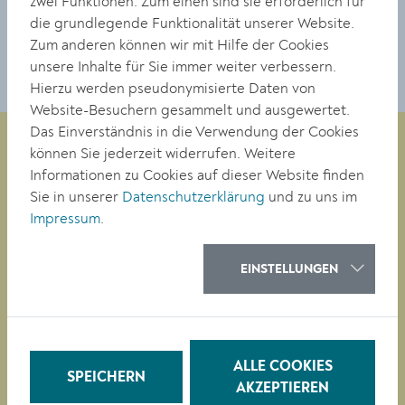
zwei Funktionen: Zum einen sind sie erforderlich für
DOWNLOAD
die grundlegende Funktionalität unserer Website.
Zum anderen können wir mit Hilfe der Cookies
unsere Inhalte für Sie immer weiter verbessern.
Hierzu werden pseudonymisierte Daten von
Website-Besuchern gesammelt und ausgewertet.
Das Einverständnis in die Verwendung der Cookies
können Sie jederzeit widerrufen. Weitere
Informationen zu Cookies auf dieser Website finden
Magistrat der Stadt Krems
Sie in unserer
Datenschutzerklärung
und zu uns im
Obere Landstraße 4
Impressum
.
A-3500 Krems
EINSTELLUNGEN
Tel. +43 (0)2732/801-0
Fax +43 (0)2732/801-90 269
E-mail:
buergerservice@krems.gv.at
ALLE COOKIES
SPEICHERN
AKZEPTIEREN
RATHAUS