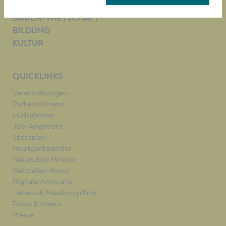
LEBEN
BAUEN/WIRTSCHAFT
BILDUNG
KULTUR
QUICKLINKS
Veranstaltungen
Parken in Krems
Müllkalender
Job-Angebote
Stadtplan
Heurigenkalender
Neues Bad Mirador
Baustellen-News
Digitale Amtstafel
Leinen- & Maulkorbpflicht
Fotos & Videos
Presse