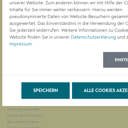
unserer Website. Zum anderen können wir mit Hilfe der C
E-mail:
buergerservice@krems.gv.at
Inhalte für Sie immer weiter verbessern. Hierzu werden
pseudonymisierte Daten von Website-Besuchern gesamm
RATHAUS
ausgewertet. Das Einverständnis in die Verwendung der 
LEBEN
Sie jederzeit widerrufen. Weitere Informationen zu Cookie
BAUEN/WIRTSCHAFT
Website finden Sie in unserer
Datenschutzerklärung
und z
BILDUNG
Impressum
.
KULTUR
EINST
QUICKLINKS
Veranstaltungen
Parken in Krems
Müllkalender
SPEICHERN
ALLE COOKIES AKZE
Job-Angebote
Stadtplan
Heurigenkalender
Neues Bad Mirador
Baustellen-News
Digitale Amtstafel