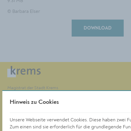
9.31 MB
© Barbara Elser
DOWNLOAD
Magistrat der Stadt Krems
Obere Landstraße 4
A-3500 Krems
Hinweis zu Cookies
Unsere Webseite verwendet Cookies. Diese haben zwei F
Tel. +43 (0)2732/801-0
Zum einen sind sie erforderlich für die grundlegende Funk
Fax +43 (0)2732/801-90 269