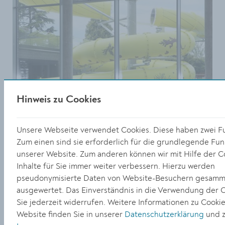
Hinweis zu Cookies
Unsere Webseite verwendet Cookies. Diese haben zwei F
Zum einen sind sie erforderlich für die grundlegende Funk
unserer Website. Zum anderen können wir mit Hilfe der C
Im Sportbereich gibt es ein eigenes
Inhalte für Sie immer weiter verbessern. Hierzu werden
Lehrschwimmbecken. Im Hintergrund ist die 72 Meter
pseudonymisierte Daten von Website-Besuchern gesamm
lange Erlebnisrutsche "RUSH" zu sehen.
ausgewertet. Das Einverständnis in die Verwendung der 
Größe:
Sie jederzeit widerrufen. Weitere Informationen zu Cookie
4325 x 6487 Px
Website finden Sie in unserer
Datenschutzerklärung
und z
3.38 MB