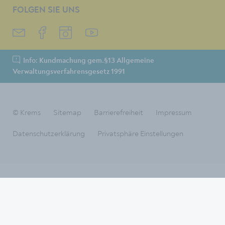
FOLGEN SIE UNS
Info: Kundmachung gem.§13 Allgemeine
Verwaltungsverfahrensgesetz 1991
© Krems
Sitemap
Barrierefreiheit
Impressum
Datenschutzerklärung
Privatsphäre Einstellungen