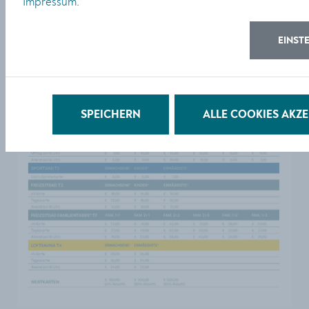
Impressum
.
© Stadt Krems
EINST
DOWNLOAD
SPEICHERN
ALLE COOKIES AKZE