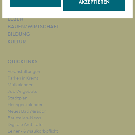
AKZEPTIEREN
RATHAUS
LEBEN
BAUEN/WIRTSCHAFT
BILDUNG
KULTUR
QUICKLINKS
Veranstaltungen
Parken in Krems
Müllkalender
Job-Angebote
Stadtplan
Heurigenkalender
Neues Bad Mirador
Baustellen-News
Digitale Amtstafel
Leinen- & Maulkorbpflicht