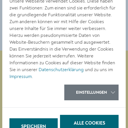
© Stadt Krems
Unsere Webseite verwendet Cookies. Diese haben
zwei Funktionen: Zum einen sind sie erforderlich für
die grundlegende Funktionalität unserer Website.
DOWNLOAD
Zum anderen können wir mit Hilfe der Cookies
unsere Inhalte für Sie immer weiter verbessern.
Hierzu werden pseudonymisierte Daten von
Website-Besuchern gesammelt und ausgewertet.
Das Einverständnis in die Verwendung der Cookies
können Sie jederzeit widerrufen. Weitere
Informationen zu Cookies auf dieser Website finden
Sie in unserer
Datenschutzerklärung
und zu uns im
Magistrat der Stadt Krems
Impressum
.
Obere Landstraße 4
A-3500 Krems
EINSTELLUNGEN
Tel. +43 (0)2732/801-0
Fax +43 (0)2732/801-90 269
E-mail:
buergerservice@krems.gv.at
ALLE COOKIES
SPEICHERN