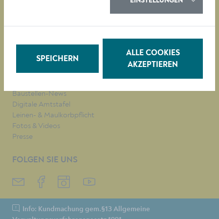
EINSTELLUNGEN
QUICKLINKS
Veranstaltungen
Parken in Krems
Müllkalender
Job-Angebote
ALLE COOKIES
SPEICHERN
Stadtplan
AKZEPTIEREN
Heurigenkalender
Neues Bad Mirador
Baustellen-News
Digitale Amtstafel
Leinen- & Maulkorbpflicht
Fotos & Videos
Presse
FOLGEN SIE UNS
Info: Kundmachung gem.§13 Allgemeine