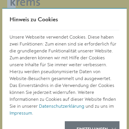
Magistrat der Stadt Krems
Hinweis zu Cookies
Obere Landstraße 4
A-3500 Krems
Unsere Webseite verwendet Cookies. Diese haben
zwei Funktionen: Zum einen sind sie erforderlich für
die grundlegende Funktionalität unserer Website.
Tel. +43 (0)2732/801-0
Zum anderen können wir mit Hilfe der Cookies
Fax +43 (0)2732/801-90 269
E-mail:
buergerservice@krems.gv.at
unsere Inhalte für Sie immer weiter verbessern.
Hierzu werden pseudonymisierte Daten von
Website-Besuchern gesammelt und ausgewertet.
RATHAUS
Das Einverständnis in die Verwendung der Cookies
LEBEN
können Sie jederzeit widerrufen. Weitere
BAUEN/WIRTSCHAFT
Informationen zu Cookies auf dieser Website finden
BILDUNG
Sie in unserer
Datenschutzerklärung
und zu uns im
KULTUR
Impressum
.