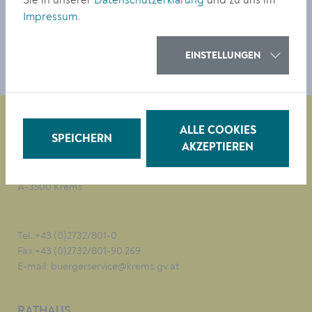
Sie in unserer
Datenschutzerklärung
und zu uns im
DOWNLOAD
Impressum
.
EINSTELLUNGEN
ALLE COOKIES
SPEICHERN
AKZEPTIEREN
Magistrat der Stadt Krems
Obere Landstraße 4
A-3500 Krems
Tel. +43 (0)2732/801-0
Fax +43 (0)2732/801-90 269
E-mail:
buergerservice@krems.gv.at
RATHAUS