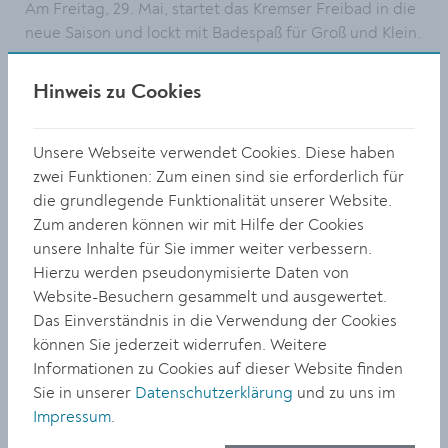
Am Freitag, 29. Mai, startet das Kremser Freibad in die
neue Saison und lockt mit Badespaß für Groß und Klein.
Größe:
Hinweis zu Cookies
6240 x 4160 Px
13.93 MB
Unsere Webseite verwendet Cookies. Diese haben
© Philipp Naber Photography
zwei Funktionen: Zum einen sind sie erforderlich für
die grundlegende Funktionalität unserer Website.
DOWNLOAD
Zum anderen können wir mit Hilfe der Cookies
unsere Inhalte für Sie immer weiter verbessern.
Hierzu werden pseudonymisierte Daten von
Website-Besuchern gesammelt und ausgewertet.
Das Einverständnis in die Verwendung der Cookies
können Sie jederzeit widerrufen. Weitere
Informationen zu Cookies auf dieser Website finden
Sie in unserer
Datenschutzerklärung
und zu uns im
Impressum
.