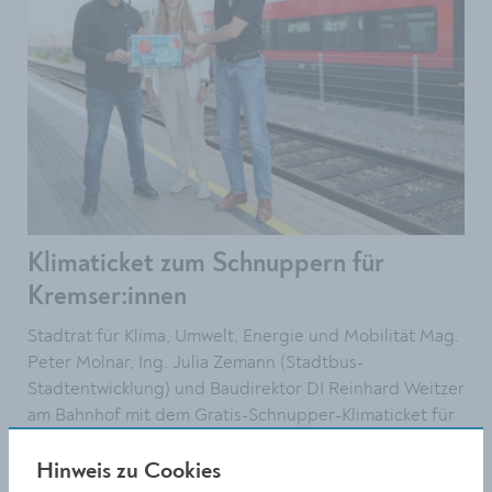
Klimaticket zum Schnuppern für
Kremser:innen
Stadtrat für Klima, Umwelt, Energie und Mobilität Mag.
Peter Molnar, Ing. Julia Zemann (Stadtbus-
Stadtentwicklung) und Baudirektor DI Reinhard Weitzer
am Bahnhof mit dem Gratis-Schnupper-Klimaticket für
Kremser:innen. (von links)
Hinweis zu Cookies
Größe: