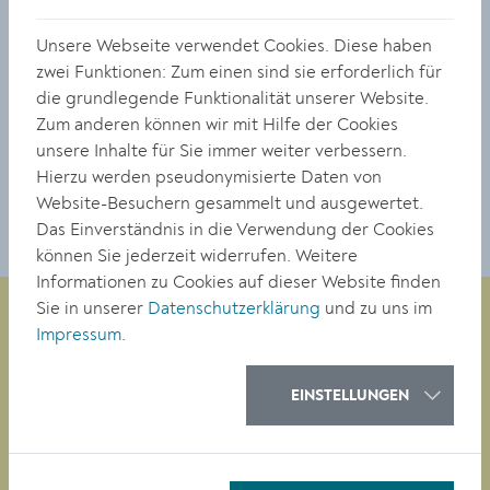
6288 x 4176 Px
Unsere Webseite verwendet Cookies. Diese haben
2.94 MB
zwei Funktionen: Zum einen sind sie erforderlich für
© Stadt Krems
die grundlegende Funktionalität unserer Website.
Zum anderen können wir mit Hilfe der Cookies
unsere Inhalte für Sie immer weiter verbessern.
DOWNLOAD
Hierzu werden pseudonymisierte Daten von
Website-Besuchern gesammelt und ausgewertet.
Das Einverständnis in die Verwendung der Cookies
können Sie jederzeit widerrufen. Weitere
Informationen zu Cookies auf dieser Website finden
Sie in unserer
Datenschutzerklärung
und zu uns im
Impressum
.
Magistrat der Stadt Krems
Obere Landstraße 4
EINSTELLUNGEN
A-3500 Krems