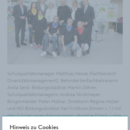
Schulqualitätsmanager Matthias Hesse (Fachbereich
Diversitätsmanagement), Behindertenfachbetreuerin
Anita Senk, Bildungsstadtrat Martin Zöhrer,
Schulqualitätsmanagerin Andrea Strohmayer,
Bürgermeister Peter Molnar, Direktorin Regina Holzer
und NÖ Bildungsdirektor Karl Fritthum (hinten v. l.) mit
den Schüler:innen Fabiola Haziri, Miradije Elmazi, Lukas
Ettenauer und Dennis Maringer (vorne v. l.).
Hinweis zu Cookies