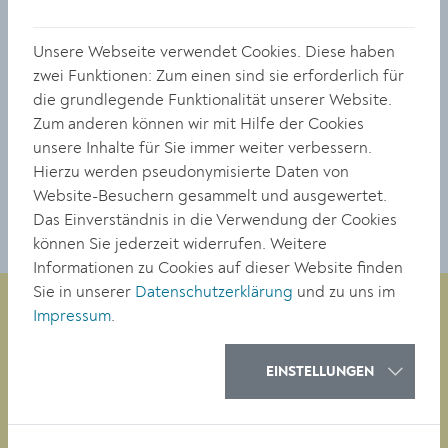
Größe:
6720 x 4480 Px
Unsere Webseite verwendet Cookies. Diese haben
8.41 MB
zwei Funktionen: Zum einen sind sie erforderlich für
© Stadt Krems
die grundlegende Funktionalität unserer Website.
Zum anderen können wir mit Hilfe der Cookies
unsere Inhalte für Sie immer weiter verbessern.
DOWNLOAD
Hierzu werden pseudonymisierte Daten von
Website-Besuchern gesammelt und ausgewertet.
Das Einverständnis in die Verwendung der Cookies
können Sie jederzeit widerrufen. Weitere
Informationen zu Cookies auf dieser Website finden
Sie in unserer
Datenschutzerklärung
und zu uns im
Impressum
.
Magistrat der Stadt Krems
EINSTELLUNGEN
Obere Landstraße 4
A-3500 Krems