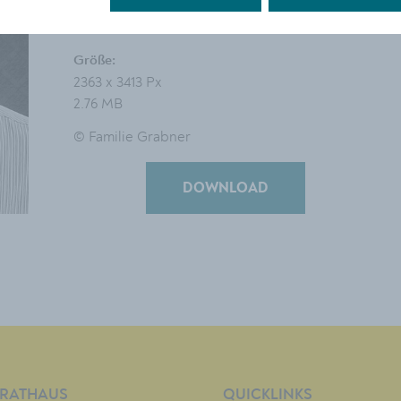
Grabner galt als großer
Kunstförderer.
Größe:
2363 x 3413 Px
2.76 MB
© Familie Grabner
DOWNLOAD
RATHAUS
QUICKLINKS