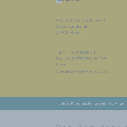
Magistrat der Stadt Krems
Obere Landstraße 4
A-3500 Krems
Tel. +43 (0)2732/801-0
Fax +43 (0)2732/801-90 269
E-mail:
buergerservice@krems.gv.at
Info: Kundmachung gem.§13 Allgem
© Krems
Sitemap
Barrierefreihe