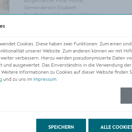
Bürgermeister Peter Molnar,
Gemeinderätin Elisabeth
Kreuzhuber, Hannelore und Thomas
Grabner sowie Magistrat-
es
Bereichsleiterin für Bildung, Kultur
und Tourismus Doris Denk.
endet Cookies. Diese haben zwei Funktionen: Zum einen sind s
Größe:
ktionalität unserer Website. Zum anderen können wir mit Hilf
6720 x 4480 Px
r weiter verbessern. Hierzu werden pseudonymisierte Daten v
6.91 MB
 und ausgewertet. Das Einverständnis in die Verwendung der
. Weitere Informationen zu Cookies auf dieser Website finden S
© Stadt Krems
g
und zu uns im
Impressum
.
DOWNLOAD
Der im November 2022 verstorbene
Kremser Altbürgermeister Erich
SPEICHERN
ALLE COOKIE