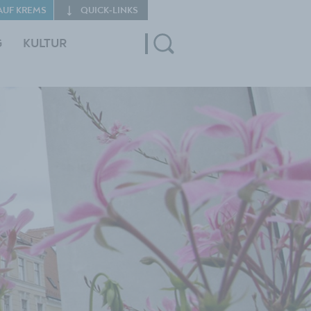
AUF KREMS
QUICK‑LINKS
G
KULTUR