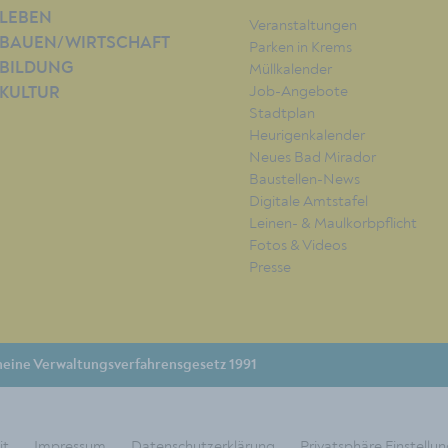
LEBEN
Veranstaltungen
BAUEN/WIRTSCHAFT
Parken in Krems
BILDUNG
Müllkalender
Job-Angebote
KULTUR
Stadtplan
Heurigenkalender
Neues Bad Mirador
Baustellen-News
Digitale Amtstafel
Leinen- & Maulkorbpflicht
Fotos & Videos
Presse
eine Verwaltungsverfahrensgesetz 1991
it
Impressum
Datenschutzerklärung
Privatsphäre Einstellu