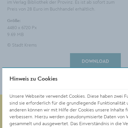
im Verlag Bibliothek der Provinz. Es ist ab sofort zum
Preis von 28 Euro im Buchhandel erhältlich.
Größe:
4480 x 6720 Px
9.69 MB
© Stadt Krems
DOWNLOAD
Hinweis zu Cookies
Unsere Webseite verwendet Cookies. Diese haben zwei F
sind sie erforderlich für die grundlegende Funktionalität
anderen können wir mit Hilfe der Cookies unsere Inhalte f
verbessern. Hierzu werden pseudonymisierte Daten von
Magistrat der Stadt Krems
gesammelt und ausgewertet. Das Einverständnis in die 
Obere Landstraße 4