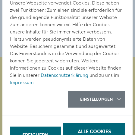
Unsere Webseite verwendet Cookies. Diese haben
© Ingo Pertramer
zwei Funktionen: Zum einen sind sie erforderlich für
die grundlegende Funktionalität unserer Website.
DOWNLOAD
Zum anderen können wir mit Hilfe der Cookies
unsere Inhalte für Sie immer weiter verbessern.
Hierzu werden pseudonymisierte Daten von
Website-Besuchern gesammelt und ausgewertet.
Das Einverständnis in die Verwendung der Cookies
können Sie jederzeit widerrufen. Weitere
Informationen zu Cookies auf dieser Website finden
Sie in unserer
Datenschutzerklärung
und zu uns im
Impressum
.
Magistrat der Stadt Krems
Obere Landstraße 4
A-3500 Krems
EINSTELLUNGEN
Tel. +43 (0)2732/801-0
Fax +43 (0)2732/801-90 269
E-mail:
buergerservice@krems.gv.at
ALLE COOKIES