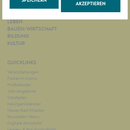
SPEICHERN
AKZEPTIEREN
RATHAUS
LEBEN
BAUEN/WIRTSCHAFT
BILDUNG
KULTUR
QUICKLINKS
Veranstaltungen
Parken in Krems
Müllkalender
Job-Angebote
Stadtplan
Heurigenkalender
Neues Bad Mirador
Baustellen-News
Digitale Amtstafel
Leinen- & Maulkorbpflicht