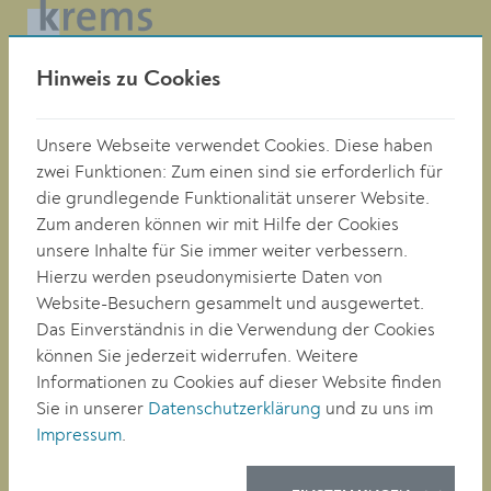
Hinweis zu Cookies
Magistrat der Stadt Krems
Obere Landstraße 4
A-3500 Krems
Unsere Webseite verwendet Cookies. Diese haben
zwei Funktionen: Zum einen sind sie erforderlich für
die grundlegende Funktionalität unserer Website.
Tel. +43 (0)2732/801-0
Zum anderen können wir mit Hilfe der Cookies
Fax +43 (0)2732/801-90 269
unsere Inhalte für Sie immer weiter verbessern.
E-mail:
buergerservice@krems.gv.at
Hierzu werden pseudonymisierte Daten von
Website-Besuchern gesammelt und ausgewertet.
RATHAUS
Das Einverständnis in die Verwendung der Cookies
LEBEN
können Sie jederzeit widerrufen. Weitere
BAUEN/WIRTSCHAFT
Informationen zu Cookies auf dieser Website finden
BILDUNG
Sie in unserer
Datenschutzerklärung
und zu uns im
Impressum
.
KULTUR