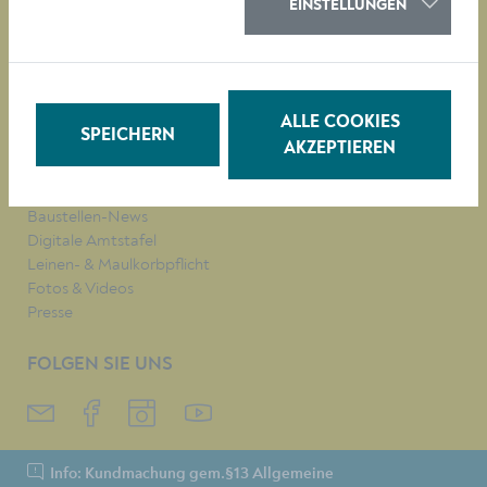
EINSTELLUNGEN
QUICKLINKS
Veranstaltungen
Parken in Krems
Müllkalender
Job-Angebote
ALLE COOKIES
SPEICHERN
Stadtplan
AKZEPTIEREN
Heurigenkalender
Neues Bad Mirador
Baustellen-News
Digitale Amtstafel
Leinen- & Maulkorbpflicht
Fotos & Videos
Presse
FOLGEN SIE UNS
Info: Kundmachung gem.§13 Allgemeine