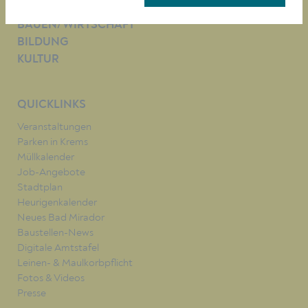
LEBEN
BAUEN/WIRTSCHAFT
BILDUNG
KULTUR
QUICKLINKS
Veranstaltungen
Parken in Krems
Müllkalender
Job-Angebote
Stadtplan
Heurigenkalender
Neues Bad Mirador
Baustellen-News
Digitale Amtstafel
Leinen- & Maulkorbpflicht
Fotos & Videos
Presse