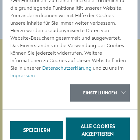
zwei Funktionen: Zum einen sind sie erforderlich für
DOWNLOAD
die grundlegende Funktionalität unserer Website.
Zum anderen können wir mit Hilfe der Cookies
unsere Inhalte für Sie immer weiter verbessern.
Hierzu werden pseudonymisierte Daten von
Website-Besuchern gesammelt und ausgewertet.
Das Einverständnis in die Verwendung der Cookies
können Sie jederzeit widerrufen. Weitere
Informationen zu Cookies auf dieser Website finden
Magistrat der Stadt Krems
Sie in unserer
Datenschutzerklärung
und zu uns im
Obere Landstraße 4
Impressum
.
A-3500 Krems
EINSTELLUNGEN
Tel. +43 (0)2732/801-0
Fax +43 (0)2732/801-90 269
E-mail:
buergerservice@krems.gv.at
ALLE COOKIES
SPEICHERN
AKZEPTIEREN
RATHAUS