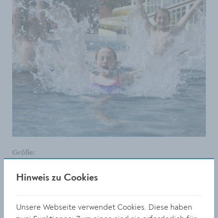
Größe:
4956 x 3456 Px
1.41 MB
Hinweis zu Cookies
© Stadt Krems
Unsere Webseite verwendet Cookies. Diese haben