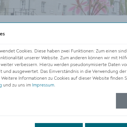
se
Pressemeldungen
Pressemeldung Detail
es
endet Cookies. Diese haben zwei Funktionen: Zum einen sind s
ten.pdf
ktionalität unserer Website. Zum anderen können wir mit Hilf
DOWNLOAD
r weiter verbessern. Hierzu werden pseudonymisierte Daten v
 und ausgewertet. Das Einverständnis in die Verwendung der
. Weitere Informationen zu Cookies auf dieser Website finden S
g
und zu uns im
Impressum
.