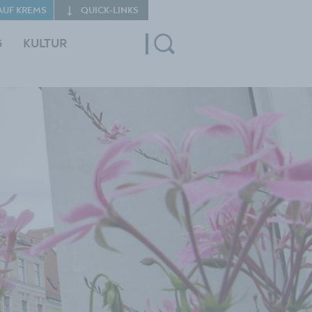
AUF KREMS
QUICK‑LINKS
G
KULTUR