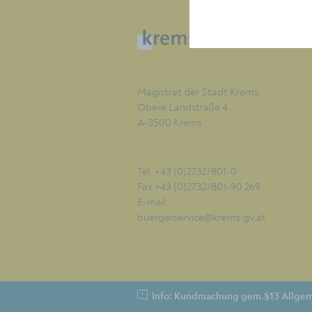
Magistrat der Stadt Krems
Obere Landstraße 4
A-3500 Krems
Tel. +43 (0)2732/801-0
Fax +43 (0)2732/801-90 269
E-mail:
buergerservice@krems.gv.at
Info: Kundmachung gem.§13 Allgem