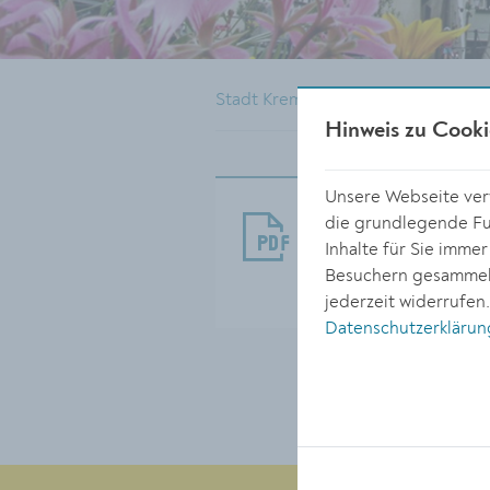
Stadt Krems
Rathaus
Pres
Hinweis zu Cooki
Unsere Webseite verw
AWA_WEihnach
die grundlegende Fun
Inhalte für Sie imme
Größe:
Besuchern gesammelt
167.27 KB
jederzeit widerrufen
Datenschutzerklärun