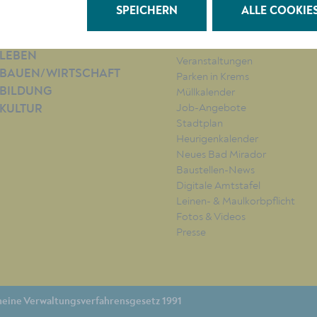
SPEICHERN
ALLE COOKIE
RATHAUS
QUICKLINKS
LEBEN
Veranstaltungen
BAUEN/WIRTSCHAFT
Parken in Krems
BILDUNG
Müllkalender
Job-Angebote
KULTUR
Stadtplan
Heurigenkalender
Neues Bad Mirador
Baustellen-News
Digitale Amtstafel
Leinen- & Maulkorbpflicht
Fotos & Videos
Presse
eine Verwaltungsverfahrensgesetz 1991