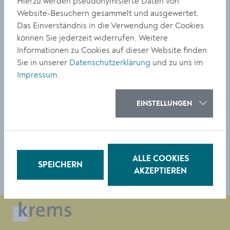
Hierzu werden pseudonymisierte Daten von
Website-Besuchern gesammelt und ausgewertet.
Aktive Mobilität erleben und nachhaltige Mobilität
Das Einverständnis in die Verwendung der Cookies
entdecken lautet das Motto am Samstag, 30. Mai, in der
können Sie jederzeit widerrufen. Weitere
Kremser Innenstadt.
Informationen zu Cookies auf dieser Website finden
Sie in unserer
Datenschutzerklärung
und zu uns im
Größe:
4480 x 6720 Px
Impressum
.
4.31 MB
EINSTELLUNGEN
© Stadt Krems
DOWNLOAD
ALLE COOKIES
SPEICHERN
AKZEPTIEREN