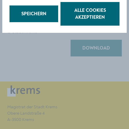
Größe:
ALLE COOKIES
5613 x 3742 Px
SPEICHERN
AKZEPTIEREN
4.76 MB
© Stadt Krems
DOWNLOAD
Magistrat der Stadt Krems
Obere Landstraße 4
A-3500 Krems