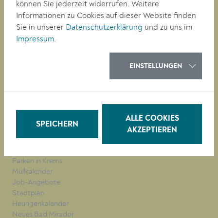
Tel. +43 (0)2732/801-0
können Sie jederzeit widerrufen. Weitere
Fax +43 (0)2732/801-90 269
Informationen zu Cookies auf dieser Website finden
E-mail:
buergerservice@krems.gv.at
Sie in unserer
Datenschutzerklärung
und zu uns im
Impressum
.
RATHAUS
LEBEN
EINSTELLUNGEN
BAUEN/WIRTSCHAFT
BILDUNG
KULTUR
ALLE COOKIES
SPEICHERN
AKZEPTIEREN
QUICKLINKS
Veranstaltungen
Parken in Krems
Müllkalender
Job-Angebote
Stadtplan
Heurigenkalender
Neues Bad Mirador