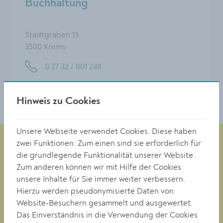
Buchhaltung
Stadtgraben 13
3500 Krems
0 27 32 / 801 248
buchhaltung@krems.gv.at
Hinweis zu Cookies
Unsere Webseite verwendet Cookies. Diese haben
zwei Funktionen: Zum einen sind sie erforderlich für
die grundlegende Funktionalität unserer Website.
Zum anderen können wir mit Hilfe der Cookies
Magistrat der Stadt Krems
Obere Landstraße 4
unsere Inhalte für Sie immer weiter verbessern.
A-3500 Krems
Hierzu werden pseudonymisierte Daten von
Website-Besuchern gesammelt und ausgewertet.
Das Einverständnis in die Verwendung der Cookies