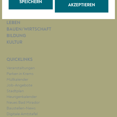
SPEICHERN
AKZEPTIEREN
RATHAUS
LEBEN
BAUEN/WIRTSCHAFT
BILDUNG
KULTUR
QUICKLINKS
Veranstaltungen
Parken in Krems
Müllkalender
Job-Angebote
Stadtplan
Heurigenkalender
Neues Bad Mirador
Baustellen-News
Digitale Amtstafel