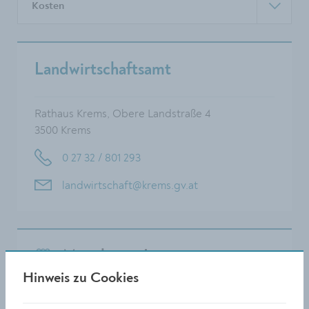
Kosten
Landwirtschaftsamt
Rathaus Krems, Obere Landstraße 4
3500 Krems
0 27 32 / 801 293
landwirtschaft@krems.gv.at
MitarbeiterInnen
Hinweis zu Cookies
Leitung: