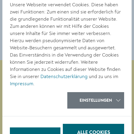
Sykora Markus
Unsere Webseite verwendet Cookies. Diese haben
zwei Funktionen: Zum einen sind sie erforderlich für
MitarbeiterInnen:
die grundlegende Funktionalität unserer Website.
Kohl Dagmar
Zum anderen können wir mit Hilfe der Cookies
Nürnberger Werner
unsere Inhalte für Sie immer weiter verbessern.
Pappenscheller Florian
Hierzu werden pseudonymisierte Daten von
Website-Besuchern gesammelt und ausgewertet.
Das Einverständnis in die Verwendung der Cookies
können Sie jederzeit widerrufen. Weitere
Informationen zu Cookies auf dieser Website finden
Sie in unserer
Datenschutzerklärung
und zu uns im
Impressum
.
Magistrat der Stadt Krems
Obere Landstraße 4
A-3500 Krems
EINSTELLUNGEN
Tel. +43 (0)2732/801-0
Fax +43 (0)2732/801-90 269
ALLE COOKIES
E-mail:
buergerservice@krems.gv.at