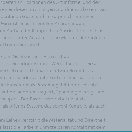
 Arbeiten an Positionen des Art Informel und der
g einer dieser Strömungen zuordnen zu lassen. Das
, spontanen Geste und im körperlich-intuitiven
Minimalismus in seriellen Anordnungen,
len Aufbau der Komposition Ausdruck findet. Das
nthese beider Ansätze – eine Malerei, die zugleich
d kontrolliert wirkt.
zip in Gschwantners Praxis ist der
urelles Grundgerüst ihrer Werke fungiert. Dieses
innerhalb eines Themas zu entwickeln und das
nte zueinander zu untersuchen. Innerhalb dieser
ie Künstlerin als Beziehungsfelder beschreibt –
t auf die anderen reagiert, Spannung erzeugt und
hauptet. Der Raster wird dabei nicht als
als offenes System, das sowohl Kontrolle als auch
Leinen verstärkt die Materialität und Direktheit
e lässt die Farbe in unmittelbaren Kontakt mit dem