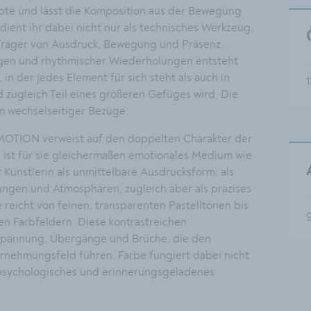
pte und lässt die Komposition aus der Bewegung
dient ihr dabei nicht nur als technisches Werkzeug,
 Träger von Ausdruck, Bewegung und Präsenz.
gen und rhythmischer Wiederholungen entsteht
 in der jedes Element für sich steht als auch in
1
 zugleich Teil eines größeren Gefüges wird. Die
m wechselseitiger Bezüge.
MOTION verweist auf den doppelten Charakter der
 ist für sie gleichermaßen emotionales Medium wie
r Künstlerin als unmittelbare Ausdrucksform, als
ngen und Atmosphären, zugleich aber als präzises
e reicht von feinen, transparenten Pastelltönen bis
en Farbfeldern. Diese kontrastreichen
Spannung, Übergänge und Brüche, die den
rnehmungsfeld führen. Farbe fungiert dabei nicht
s psychologisches und erinnerungsgeladenes