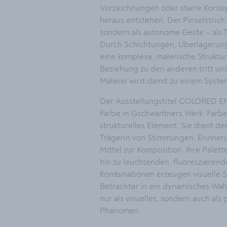
Vorzeichnungen oder starre Konze
heraus entstehen. Der Pinselstrich 
sondern als autonome Geste – als
Durch Schichtungen, Überlagerun
eine komplexe, malerische Struktur,
Beziehung zu den anderen tritt und
Malerei wird damit zu einem Syste
Der Ausstellungstitel COLORED E
Farbe in Gschwantners Werk. Farbe
strukturelles Element. Sie dient de
Trägerin von Stimmungen, Erinneru
Mittel zur Komposition. Ihre Palett
hin zu leuchtenden, fluoreszierend
Kombinationen erzeugen visuelle 
Betrachter in ein dynamisches Wah
nur als visuelles, sondern auch al
Phänomen.