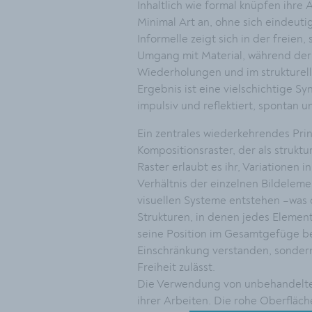
Inhaltlich wie formal knüpfen ihre
Minimal Art an, ohne sich eindeuti
Informelle zeigt sich in der freien
Umgang mit Material, während der 
Wiederholungen und im strukturel
Ergebnis ist eine vielschichtige Sy
impulsiv und reflektiert, spontan un
Ein zentrales wiederkehrendes Prin
Kompositionsraster, der als strukt
Raster erlaubt es ihr, Variationen 
Verhältnis der einzelnen Bildeleme
visuellen Systeme entstehen –was d
Strukturen, in denen jedes Elemen
seine Position im Gesamtgefüge be
Einschränkung verstanden, sondern 
Freiheit zulässt.
Die Verwendung von unbehandeltem 
ihrer Arbeiten. Die rohe Oberfläch