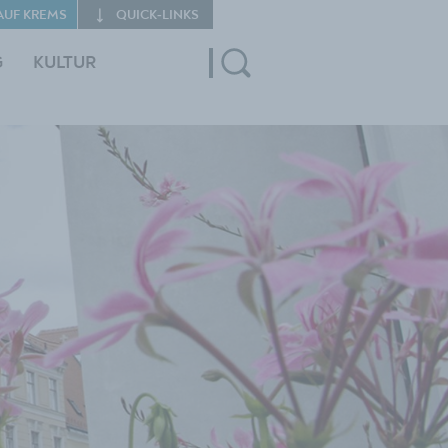
AUF KREMS
QUICK‑LINKS
G
KULTUR