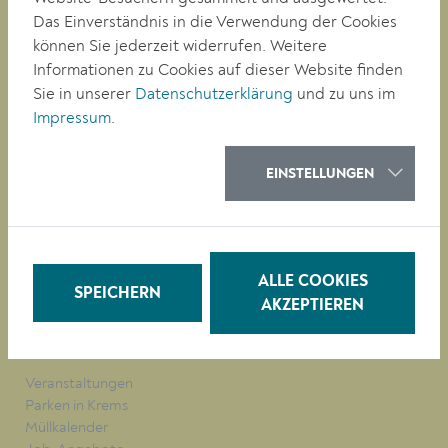
A-3500 Krems
Das Einverständnis in die Verwendung der Cookies
können Sie jederzeit widerrufen. Weitere
Informationen zu Cookies auf dieser Website finden
Tel. +43 (0)2732/801-0
Sie in unserer
Datenschutzerklärung
und zu uns im
Fax +43 (0)2732/801-90 269
Impressum
.
E-mail:
buergerservice@krems.gv.at
EINSTELLUNGEN
RATHAUS
LEBEN
BAUEN/WIRTSCHAFT
BILDUNG
ALLE COOKIES
KULTUR
SPEICHERN
AKZEPTIEREN
QUICKLINKS
Veranstaltungen
Parken in Krems
Müllkalender