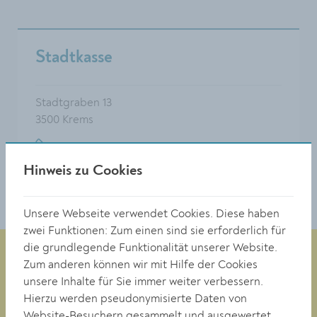
Stadtkasse
Stadtgraben 13
3500 Krems
0 27 32 / 801 247
Hinweis zu Cookies
buchhaltung@krems.gv.at
Unsere Webseite verwendet Cookies. Diese haben
zwei Funktionen: Zum einen sind sie erforderlich für
die grundlegende Funktionalität unserer Website.
Zum anderen können wir mit Hilfe der Cookies
unsere Inhalte für Sie immer weiter verbessern.
Magistrat der Stadt Krems
Hierzu werden pseudonymisierte Daten von
Obere Landstraße 4
Website-Besuchern gesammelt und ausgewertet.