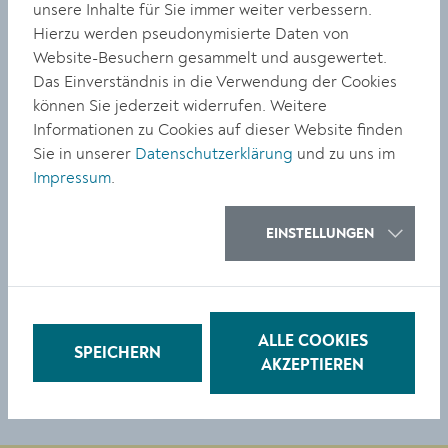
unsere Inhalte für Sie immer weiter verbessern.
schließlich doch zu einem Happy End! Auch wenn
Hierzu werden pseudonymisierte Daten von
Adam und Eva dafür in den sprichwörtlich sauren Apfel
Website-Besuchern gesammelt und ausgewertet.
beißen müssen. Die Lesung wird von Norbert Polek am
Das Einverständnis in die Verwendung der Cookies
Piano begleitet. Im Anschluss gibt es ein Buffet.
können Sie jederzeit widerrufen. Weitere
Informationen zu Cookies auf dieser Website finden
Sie in unserer
Datenschutzerklärung
und zu uns im
Donnerstag, 22. Jänner, 19:00 Uhr
Impressum
.
Stadtpfarrkirche St. Veit, Pfarrplatz 5, 3500 Krems
EINSTELLUNGEN
Reservierung:
pfarrkanzlei@domderwachau.at
Eintritt: € 20,-
TEILEN
ALLE COOKIES
SPEICHERN
AKZEPTIEREN