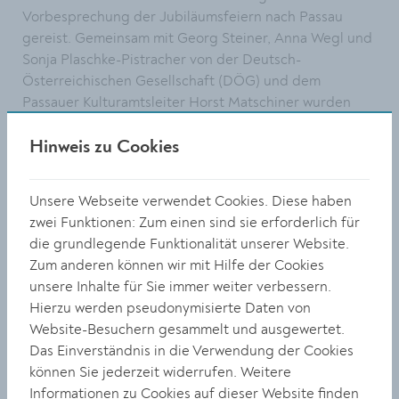
Vorbesprechung der Jubiläumsfeiern nach Passau
gereist. Gemeinsam mit Georg Steiner, Anna Wegl und
Sonja Plaschke-Pistracher von der Deutsch-
Österreichischen Gesellschaft (DÖG) und dem
Passauer Kulturamtsleiter Horst Matschiner wurden
erste Details des offiziellen Festakts und weitere
Aktivitäten, in die vor allem Jugendliche
Hinweis zu Cookies
miteinbezogen werden sollen, skizziert.
Unsere Webseite verwendet Cookies. Diese haben
Die vielfältige Zusammenarbeit zwischen Krems und
zwei Funktionen: Zum einen sind sie erforderlich für
Passau kam in den vergangenen Jahren besonders in
die grundlegende Funktionalität unserer Website.
einem regen Künstler:innenaustausch zum Ausdruck,
Zum anderen können wir mit Hilfe der Cookies
etwa bei Ausstellungen in Krems und Passau. Einen
unsere Inhalte für Sie immer weiter verbessern.
besonders wichtigen Anteil daran hat die DÖG. Diese
Hierzu werden pseudonymisierte Daten von
Gesellschaft besteht seit 1995 und zählt etwa 700
Website-Besuchern gesammelt und ausgewertet.
Mitglieder in Österreich und Deutschland.
Das Einverständnis in die Verwendung der Cookies
Foto: Horst Matschiner, Elisabeth Kreuzhuber, Gregor
können Sie jederzeit widerrufen. Weitere
Kremser, Sonja Plaschke-Pistracher, Anna Wegl und
Informationen zu Cookies auf dieser Website finden