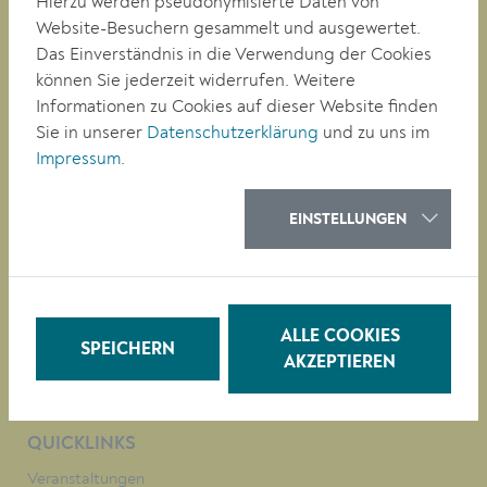
Hierzu werden pseudonymisierte Daten von
Magistrat der Stadt Krems
Website-Besuchern gesammelt und ausgewertet.
Obere Landstraße 4
Das Einverständnis in die Verwendung der Cookies
A-3500 Krems
können Sie jederzeit widerrufen. Weitere
Informationen zu Cookies auf dieser Website finden
Sie in unserer
Datenschutzerklärung
und zu uns im
Tel. +43 (0)2732/801-0
Impressum
.
Fax +43 (0)2732/801-90 269
E-mail:
buergerservice@krems.gv.at
EINSTELLUNGEN
RATHAUS
LEBEN
BAUEN/WIRTSCHAFT
ALLE COOKIES
BILDUNG
SPEICHERN
AKZEPTIEREN
KULTUR
QUICKLINKS
Veranstaltungen