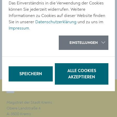
Das Einverständnis in die Verwendung der Cookies
beschilderte Umleitung über Mautern und Palt zum
können Sie jederzeit widerrufen. Weitere
Kreisverkehr Palt eingerichtet, von dem aus die St.
Informationen zu Cookies auf dieser Website finden
Pöltner Brücke erreicht werden kann. Diese Umleitung
Sie in unserer
Datenschutzerklärung
und zu uns im
ermöglicht somit die Überquerung der Donau, Fahrten
Impressum
.
nach Krems und in Richtung Zwettl (B37) sowie nach St.
Pölten.
EINSTELLUNGEN
TEILEN
ALLE COOKIES
SPEICHERN
AKZEPTIEREN
Magistrat der Stadt Krems
Obere Landstraße 4
A-3500 Krems