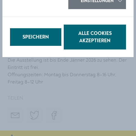
EINSTELLUNGEN
Ausstellungseröffnung
WIR SIND NATURFARBEN. Die Erfahrung der Vielfalt in
Einklang mit natürlichen Farben.
ALLE COOKIES
SPEICHERN
AKZEPTIEREN
Donnerstag, 9. Oktober 2025, 17 Uhr
Rathaus Krems, Foyer, Obere Landstraße 4, 3500 Krems
Die Ausstellung ist bis Ende Jänner 2026 zu sehen. Der
Eintritt ist frei.
Öffnungszeiten: Montag bis Donnerstag 8–16 Uhr,
Freitag 8–12 Uhr
TEILEN