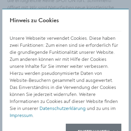
die erfolgreiche Reihe SPOT ON fort. Schimmenti
öffnet mit
Wir sind Naturfarben
neue künstlerische
Aspekte und zeigt, wie sehr Kunst, Handwerk und
Hinweis zu Cookies
Architektur im Einklang mit Natur und Mensch stehen
können. Es ist mir ein zentrales Anliegen, mit dem
Rathausfoyer einen Ort zu schaffen, an dem Kunst
Unsere Webseite verwendet Cookies. Diese haben
unmittelbar erfahrbar wird – durch Werke, die zum
zwei Funktionen: Zum einen sind sie erforderlich für
Innehalten, Nachdenken und Dialog einladen“, betont
die grundlegende Funktionalität unserer Website.
Kulturgemeinderätin Elisabeth Kreuzhuber.
Zum anderen können wir mit Hilfe der Cookies
unsere Inhalte für Sie immer weiter verbessern.
Viviana Schimmenti, gebürtig aus Sizilien, lebt heute
Hierzu werden pseudonymisierte Daten von
mit ihrer Familie in Krems-Stein. Nach Stationen in
Website-Besuchern gesammelt und ausgewertet.
Palermo, Slowenien und Wien gründete sie mit Angelo
Das Einverständnis in die Verwendung der Cookies
Ferrara das CARAVANATELIER. Dort entstehen
können Sie jederzeit widerrufen. Weitere
Projekte, die Architektur, Kunst und Handwerk
Informationen zu Cookies auf dieser Website finden
verbinden – getragen von Nachhaltigkeit, natürlichen
Sie in unserer
Datenschutzerklärung
und zu uns im
Materialien und handwerklicher Präzision. Zudem gibt
Impressum
.
Schimmenti ihr Wissen in Workshops weiter und
vermittelt die Techniken des natürlichen Färbens.