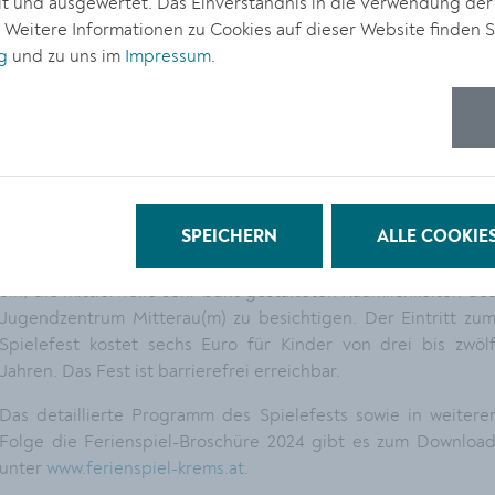
 und ausgewertet. Das Einverständnis in die Verwendung der
. Weitere Informationen zu Cookies auf dieser Website finden S
g
und zu uns im
Impressum
.
„Von Affe bis Ziege“ lautet das Motto des Kremser Ferienspiel
2024. Tierisch geht es auch beim Spielefest am 4. Mai von 1
bis 19 Uhr zu, bei dem ein kleiner Vorgeschmack auf de
Kindersommer geboten wird. Kinder im Alter von 3 bis 1
Jahren erwartet beim Fest ein buntes Programm mit vie
Bewegung und Kreativität. Mottogetreu werden auch einig
Tiere zum Streicheln vor Ort sein. Das Fest gibt eine
SPEICHERN
ALLE COOKIE
Überblick über regionale Freizeitmöglichkeiten und lädt daz
ein, die mittlerweile sehr bunt gestalteten Räumlichkeiten de
Jugendzentrum Mitterau(m) zu besichtigen. Der Eintritt zu
Spielefest kostet sechs Euro für Kinder von drei bis zwöl
Jahren. Das Fest ist barrierefrei erreichbar.
Das detaillierte Programm des Spielefests sowie in weitere
Folge die Ferienspiel-Broschüre 2024 gibt es zum Downloa
unter
www.ferienspiel-krems.at
.