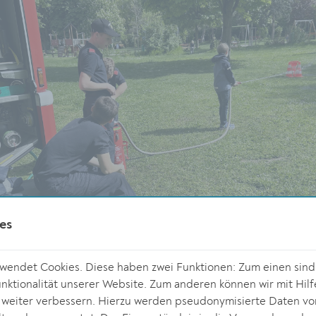
es
endet Cookies. Diese haben zwei Funktionen: Zum einen sind s
ktionalität unserer Website. Zum anderen können wir mit Hilf
Die Feuerwehr sorgt für Action bei den jungen
© Verein Impulse
r weiter verbessern. Hierzu werden pseudonymisierte Daten v
Krems
Gästen