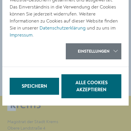
TeilnehmerInnen haben die Chance auf eine von drei
Das Einverständnis in die Verwendung der Cookies
Saisonkarten:
www.krems.at/gewinnspiel
können Sie jederzeit widerrufen. Weitere
Informationen zu Cookies auf dieser Website finden
Badearena Krems, Strandbadstraße 5, ab 1. Mai täglich
Sie in unserer
Datenschutzerklärung
und zu uns im
ab 9 Uhr geöffnet
Impressum
.
Preise Saisonkarte: Erwachsene 62 Euro, Kinder 42 Euro,
Familienkarte ( Erw. + Kinder) ab 104 Euro.
www.badearena.at
EINSTELLUNGEN
TEILEN
ALLE COOKIES
SPEICHERN
AKZEPTIEREN
Magistrat der Stadt Krems
Obere Landstraße 4