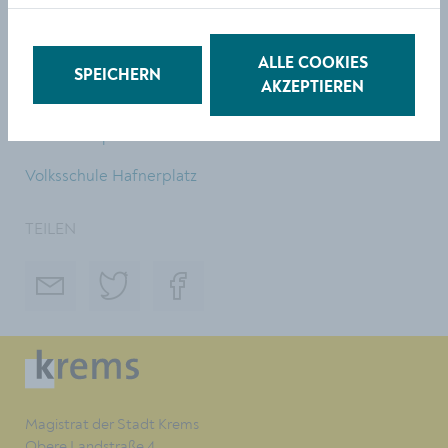
www.rotary.at/clubs/rc-krems-wachau
krems-wachau.kiwanis.at
ALLE COOKIES
SPEICHERN
AKZEPTIEREN
krems-donau.lions.at
krems.soroptimist.at
Volksschule Hafnerplatz
TEILEN
Magistrat der Stadt Krems
Obere Landstraße 4