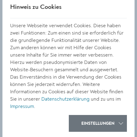
Mitgliedern für ihre unermüdliche Arbeit und ihr
Hinweis zu Cookies
soziales Engagement. Ihre Projekte beeinflussen das
Leben vieler Menschen positiv, dafür gebührt Ihnen
Unsere Webseite verwendet Cookies. Diese haben
höchster Respekt und Anerkennung“.
zwei Funktionen: Zum einen sind sie erforderlich für
die grundlegende Funktionalität unserer Website.
„Die Kinder von heute haben vor allem in der Stadt
Zum anderen können wir mit Hilfe der Cookies
nicht mehr die Möglichkeit, die Umwelt so kennen zu
unsere Inhalte für Sie immer weiter verbessern.
lernen, wie es wichtig wäre, um sie auch in Zukunft
Hierzu werden pseudonymisierte Daten von
schätzen und pflegen zu können. Wir, die Lehrer:innen
Website-Besuchern gesammelt und ausgewertet.
der Volksschule Krems-Hafnerplatz, sehen es als unsere
Das Einverständnis in die Verwendung der Cookies
Aufgabe, die Kinder zu lebensbejahenden,
können Sie jederzeit widerrufen. Weitere
umweltbewussten und sozial aktiven jungen Menschen
Informationen zu Cookies auf dieser Website finden
zu erziehen“, so Direktorin Daniela Ebner.
Sie in unserer
Datenschutzerklärung
und zu uns im
Impressum
.
Am Neujahrsempfang nahmen zahlreiche
Präsident:innen und unterstützende Mitglieder teil.
EINSTELLUNGEN