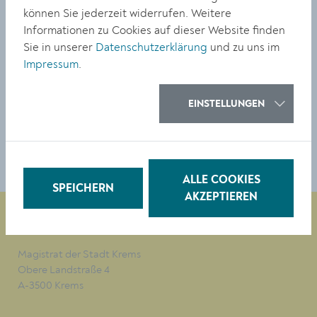
können Sie jederzeit widerrufen. Weitere
Person ist eine Nutzung von maximal drei Tagen pro
Informationen zu Cookies auf dieser Website finden
Jahr möglich. Die Ausgabe und Rückgabe der Tickets
Sie in unserer
Datenschutzerklärung
und zu uns im
erfolgt über die Bürgerservicestelle im Rathaus.
Impressum
.
EINSTELLUNGEN
TEILEN
ALLE COOKIES
SPEICHERN
AKZEPTIEREN
Magistrat der Stadt Krems
Obere Landstraße 4
A-3500 Krems