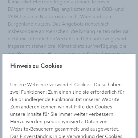
Klimaticket MetropolRegion – können Kremser
Bürger:innen einen Tag lang kostenlos alle ÖBB- und
VOR-Linien in Niederösterreich, Wien und dem
Burgenland nutzen. Das Angebots richtet sich
insbesondere an Menschen, die bislang selten oder gar
nicht mit öffentlichen Verkehrsmitteln unterwegs sind.
Insgesamt stehen drei Klimatickets zur Verfügung, die
von Personen mit Hauptwohnsitz in Krems tageweise
kostenlos ausgeliehen werden können.
Hinweis zu Cookies
Schnupperticket erfreut sich großer Beliebtheit
Die hohe Nachfrage bestätigt den Erfolg der Initiative.
Unsere Webseite verwendet Cookies. Diese haben
„Wir freuen uns über das große Interesse an unseren
zwei Funktionen: Zum einen sind sie erforderlich für
Schnuppertickets. Es zeigt, dass der öffentliche
die grundlegende Funktionalität unserer Website.
Verkehr für immer mehr Menschen eine attraktive
Zum anderen können wir mit Hilfe der Cookies
Alternative darstellt“, so Mobilitätsstadträtin Alexandra
unsere Inhalte für Sie immer weiter verbessern.
Ambrosch.
Hierzu werden pseudonymisierte Daten von
Website-Besuchern gesammelt und ausgewertet.
Die Schnuppertickets können bequem online unter
Das Einverständnis in die Verwendung der Cookies
www.krems.at/schnupperticket
reserviert werden. Pro