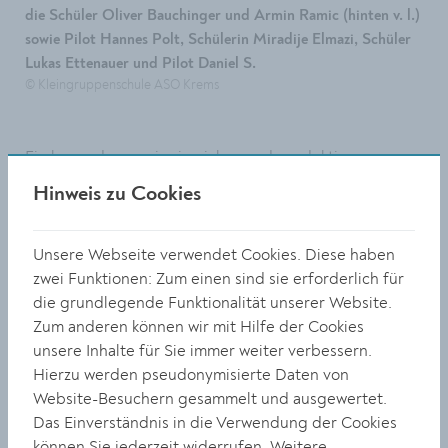
die Schüler Oliver Bauchinger und Armin Ramic (hinten v. l.)
sowie Pilot Hannes Polt, Schülerin Miradije Elmazi, Schüler
Lukas Ettenauer und Pilot Daniel S.
© Kleingruppenschule ASO Krems
Ein besonders ereignisreiches und produktives
Schuljahr liegt hinter der Gruppe der
Hinweis zu Cookies
Berufsorientierungs-Werkstätte der
Kleingruppenschule ASO Krems. Mit großem
Engagement und viel Einsatzfreude arbeiteten die
Unsere Webseite verwendet Cookies. Diese haben
Schüler:innen an verschiedenen Projekten und boten
zwei Funktionen: Zum einen sind sie erforderlich für
dabei eine Vielzahl selbst gestalteter Produkte an.
die grundlegende Funktionalität unserer Website.
Durch diese Aktivitäten konnten erfolgreiche
Zum anderen können wir mit Hilfe der Cookies
Spendeneinnahmen erzielt werden. Den krönenden
unsere Inhalte für Sie immer weiter verbessern.
Abschluss dieses erfolgreichen Jahres bildete ein ganz
Hierzu werden pseudonymisierte Daten von
besonderes Erlebnis: ein Rundflug über Krems und die
Website-Besuchern gesammelt und ausgewertet.
Wachau. Bei bestem Wetter bot sich den Jugendlichen
Das Einverständnis in die Verwendung der Cookies
aus dem Kleinflugzeug ein beeindruckender Blick über
können Sie jederzeit widerrufen. Weitere