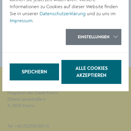
die Stadt und die malerische Landschaft. Die
Informationen zu Cookies auf dieser Website finden
Begeisterung war bei allen Teilnehmer:innen groß – der
Sie in unserer
Datenschutzerklärung
und zu uns im
Rundflug wird ihnen noch lange in Erinnerung bleiben.
Impressum
.
TEILEN
EINSTELLUNGEN
ALLE COOKIES
SPEICHERN
AKZEPTIEREN
Magistrat der Stadt Krems
Obere Landstraße 4
A-3500 Krems
Tel. +43 (0)2732/801-0