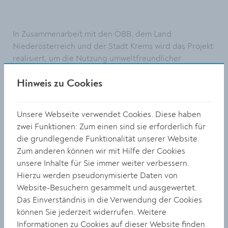
In Zusammenarbeit mit den ÖBB, dem Land
Niederösterreich und der Stadt Krems wird das Projekt
realisiert, um die Nutzung umweltfreundlicher
Verkehrsmittel weiter zu fördern. Die neuen
überdachten Fahrradabstellplätze sollen den Umstieg
Hinweis zu Cookies
vom Fahrrad auf den öffentlichen Verkehr noch
komfortabler und attraktiver gestalten.
Unsere Webseite verwendet Cookies. Diese haben
zwei Funktionen: Zum einen sind sie erforderlich für
Derzeit stehen am Bahnhof 156 überdachte
die grundlegende Funktionalität unserer Website.
Fahrradstellplätze zur Verfügung. Nach Abschluss der
Zum anderen können wir mit Hilfe der Cookies
Bauarbeiten, die bis Frühjahr 2025 geplant sind, wird
unsere Inhalte für Sie immer weiter verbessern.
die Kapazität um 102 zusätzliche Stellplätze erweitert.
Hierzu werden pseudonymisierte Daten von
Somit werden insgesamt 258 überdachte Abstellplätze
Website-Besuchern gesammelt und ausgewertet.
bereitstehen – eine Kapazitätssteigerung von etwa 65
Das Einverständnis in die Verwendung der Cookies
Prozent. Die bestehenden 15 Mopedabstellplätze
können Sie jederzeit widerrufen. Weitere
bleiben erhalten.
Informationen zu Cookies auf dieser Website finden