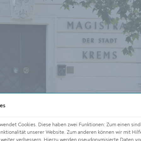
es
© Stadt Krem
Projekte zur Energieautarkie 2030 beschlossen
endet Cookies. Diese haben zwei Funktionen: Zum einen sind s
ktionalität unserer Website. Zum anderen können wir mit Hilf
r weiter verbessern. Hierzu werden pseudonymisierte Daten v
Die Stadt Krems möchte in ihrer langfristigen Strategie Gas