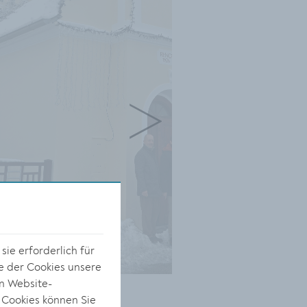
ie erforderlich für
e der Cookies unsere
on Website-
s
 Cookies können Sie