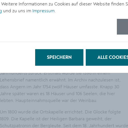
. Weitere Informationen zu Cookies auf dieser Website finden S
g
und zu uns im
Impressum
.
Die Ortskapelle Angern weist einen einfachen Grundriss auf-
mit einem rechteckigen Hauptraum und einer anschließenden
halbrunden Apsis. Der Turm trägt einen Zwiebelhelm. Die
aktuellen Restaurierungsarbeiten konzentrierten sich auf die
Fassade und die Turmhaube der Kapelle. Die finanziellen
Mittel haben die Stadt Krems als Eigentümerin und das
Bundesdenkmalamt bereitgestellt.
SPEICHERN
ALLE COOKIE
Die Geschichte der Ortschaft Angern geht bis Ende des 14.
Jahrhunderts zurück. Erstmals wurde sie 1396 in einem
Lehensbrief namentlich erwähnt. Im Archiv nachzulesen ist,
dass Angern im Jahr 1754 zwölf Häuser umfasste. Knapp 30
Jahre später waren es 18 Häuser und 106 Seelen, die hier
lebten. Haupteinnahmsquelle war der Weinbau.
Um 1800 wurde die Ortskapelle errichtet. Die Glocke folgte
1809. Die Kapelle ist der Heiligen Barbara geweiht, der
Schutzpatronin der Bergleute. Seit dem 18. Jahrhundert wurd