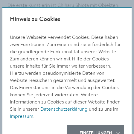
Die erste Künstlerin ist Chiharu Shiota mit Objekten,
die sie in Krems sammeln und zu einem großen Ganzen
Hinweis zu Cookies
verweben wird.
„In fünf Jahren soll sich die Landesgalerie
Unsere Webseite verwendet Cookies. Diese haben
Niederösterreich in die erste Riege der Kunstmuseen
zwei Funktionen: Zum einen sind sie erforderlich für
in Österreich einreihen. Die markante Architektur des
die grundlegende Funktionalität unserer Website.
Hauses verbinde ich mit Dynamik, Innovation und
Zum anderen können wir mit Hilfe der Cookies
Wagemut. Das sind auch die Leitmotive für mein
unsere Inhalte für Sie immer weiter verbessern.
Programm“, betont die designierte Direktorin.
Hierzu werden pseudonymisierte Daten von
Ridler ist seit rund 30 Jahren in unterschiedlichen
Website-Besuchern gesammelt und ausgewertet.
Funktionen im internationalen Museums- und
Das Einverständnis in die Verwendung der Cookies
Ausstellungsbereich tätig. Von 2013 bis 2018 war sie
können Sie jederzeit widerrufen. Weitere
wissenschaftliche Direktorin des Oberösterreichischen
Informationen zu Cookies auf dieser Website finden
Landesmuseums in Linz und von 2004 bis 2010
Sie in unserer
Datenschutzerklärung
und zu uns im
Gründungsdirektorin und Geschäftsführerin des
Impressum
.
privaten Museum Ritter in Waldenbuch bei Stuttgart.
Weitere berufliche Stationen waren u. a. das Belvedere
EINSTELLUNGEN