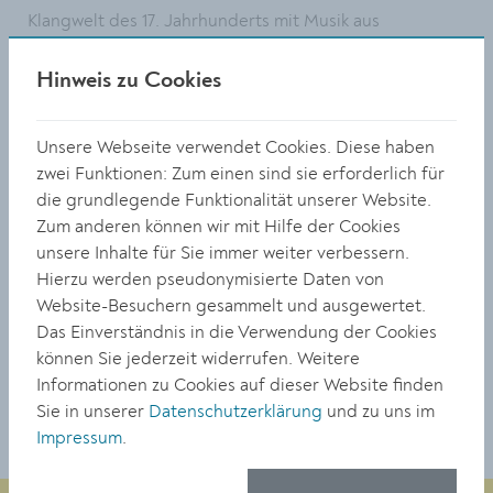
Klangwelt des 17. Jahrhunderts mit Musik aus
Frankreich, Deutschland, England, Italien und den
Niederlanden. Es musizieren die Lehrer:innen und
Hinweis zu Cookies
Schüler:innen der Klassen Doris Bogner, Karl Bruckner,
Ewald Edtbrustner, Astrid Fröhlich, Barbara Frühwirth,
Unsere Webseite verwendet Cookies. Diese haben
Karin Heinisch und Julia Kainz. Auf Wunsch kann vor
zwei Funktionen: Zum einen sind sie erforderlich für
Ort à la carte bestellt werden.
die grundlegende Funktionalität unserer Website.
Freitag, 11. April, 18.30 Uhr, Salzstadl (Krems, Steiner
Zum anderen können wir mit Hilfe der Cookies
Donaulände 32)
unsere Inhalte für Sie immer weiter verbessern.
Reservierung bis 4. April:
office@salzstadl.at
, Tel.
Hierzu werden pseudonymisierte Daten von
02732/70312
Website-Besuchern gesammelt und ausgewertet.
Das Einverständnis in die Verwendung der Cookies
können Sie jederzeit widerrufen. Weitere
TEILEN
Informationen zu Cookies auf dieser Website finden
Sie in unserer
Datenschutzerklärung
und zu uns im
Impressum
.