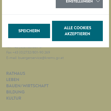
EINSTELLUNGEN
Magistrat der Stadt Krems
Obere Landstraße 4
ALLE COOKIES
A-3500 Krems
SPEICHERN
AKZEPTIEREN
Tel. +43 (0)2732/801-0
Fax +43 (0)2732/801-90 269
E-mail:
buergerservice@krems.gv.at
RATHAUS
LEBEN
BAUEN/WIRTSCHAFT
BILDUNG
KULTUR