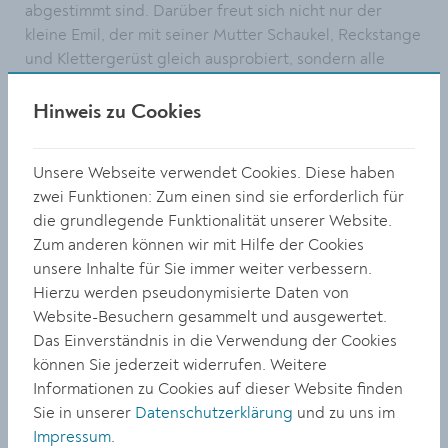
abgestimmt sind. Darüber freut sich nicht nur der
kleine Emil, der mit seiner Mutter Schaukel, Reckstange
und Klettergerüst gleich ausprobiert, sondern alle
Familien, die in den nahegelegenen Wohnsiedlungen
leben. Einer Erhebung aus 2019 zufolge leben in
Hinweis zu Cookies
Egelsee insgesamt 136 Kinder bis 12 Jahre, ein Viertel
davon sind in unmittelbarer Nachbarschaft zum neuen
Unsere Webseite verwendet Cookies. Diese haben
Spielplatz zu Hause.
zwei Funktionen: Zum einen sind sie erforderlich für
Der zweite öffentliche Spielplatz in Egelsee liegt am
die grundlegende Funktionalität unserer Website.
anderen Ortsende – am Neuberg. In diesem Bereich ist
Zum anderen können wir mit Hilfe der Cookies
die Stadt derzeit dabei, einen Gehsteig zu errichten.
unsere Inhalte für Sie immer weiter verbessern.
Damit folgt die Stadt ebenfalls einem Wunsch vieler
Hierzu werden pseudonymisierte Daten von
Familien und Besucher nach mehr Verkehrssicherheit.
Website-Besuchern gesammelt und ausgewertet.
Das Einverständnis in die Verwendung der Cookies
können Sie jederzeit widerrufen. Weitere
Informationen zu Cookies auf dieser Website finden
TEILEN
Sie in unserer
Datenschutzerklärung
und zu uns im
Impressum
.