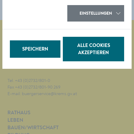
EINSTELLUNGEN
ALLE COOKIES
Magistrat der Stadt Krems
SPEICHERN
Obere Landstraße 4
AKZEPTIEREN
A-3500 Krems
Tel. +43 (0)2732/801-0
Fax +43 (0)2732/801-90 269
E-mail:
buergerservice@krems.gv.at
RATHAUS
LEBEN
BAUEN/WIRTSCHAFT